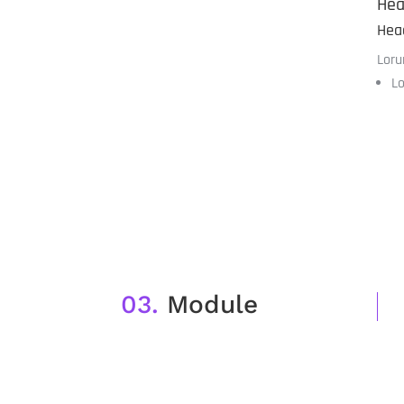
Hea
Hea
Loru
L
03.
Module