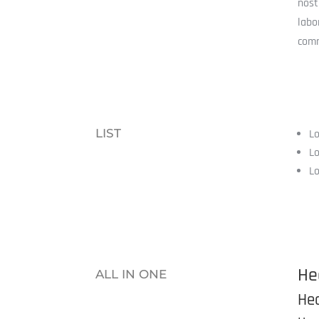
nost
labo
com
LIST
L
L
L
He
ALL IN ONE
He