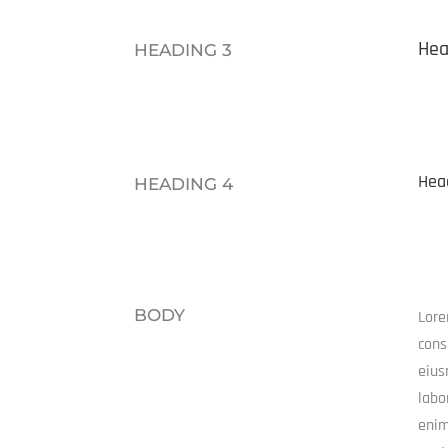
Hea
HEADING 3
Hea
HEADING 4
BODY
Lore
cons
eius
labo
enim