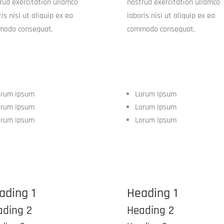
rud exercitation ullamco
nostrud exercitation ullamco
ris nisi ut aliquip ex ea
laboris nisi ut aliquip ex ea
modo consequat.
commodo consequat.
orum Ipsum
Lorum Ipsum
orum Ipsum
Lorum Ipsum
orum Ipsum
Lorum Ipsum
ading 1
Heading 1
ading 2
Heading 2